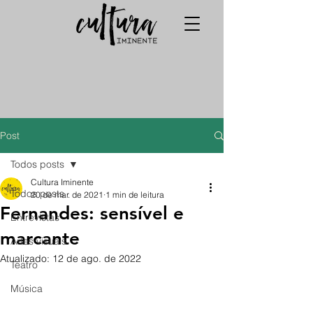
Post
Todos posts
Cultura Iminente
Todos posts
20 de mar. de 2021
1 min de leitura
Fernandes: sensível e
Entrevistas
marcante
Artes visuais
Atualizado:
12 de ago. de 2022
Teatro
Música