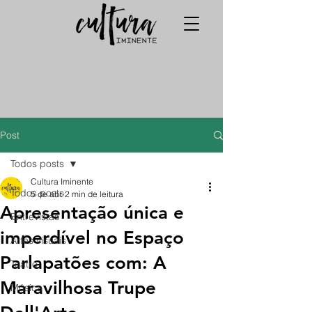
Post
Todos posts
Cultura Iminente
Todos posts
5 de abr.
2 min de leitura
Apresentação única e
Entrevistas
imperdível no Espaço
Artes visuais
Parlapatões com: A
Teatro
Maravilhosa Trupe
Música