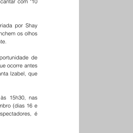
ncantar com "10 
riada por Shay 
nchem os olhos 
te.
ortunidade de 
que ocorre antes 
ta Izabel, que 
às 15h30, nas 
mbro (dias 16 e 
pectadores, é 