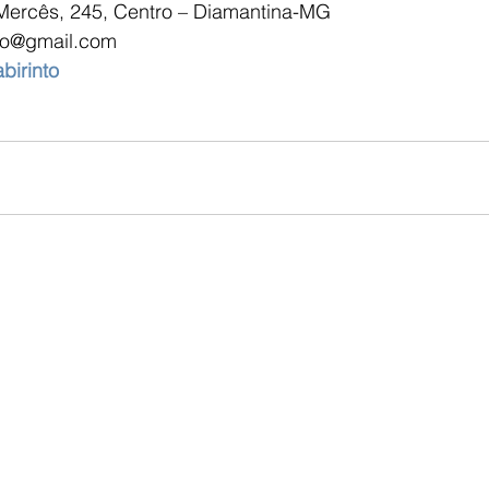
Mercês, 245, Centro – Diamantina-MG
into@gmail.com
abirinto