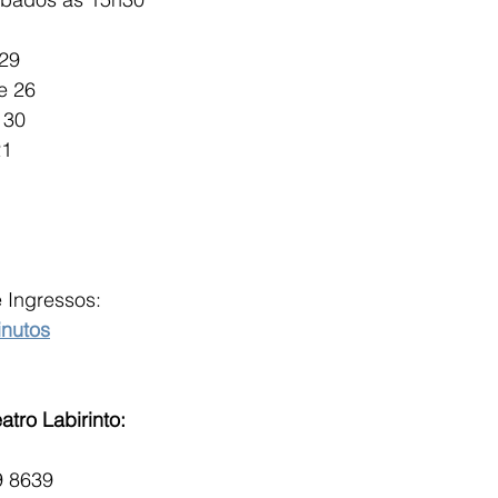
 29
 e 26
 30
21
 Ingressos:
inutos
tro Labirinto:
9 8639