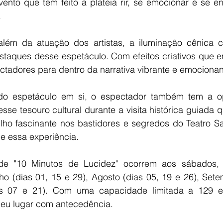
vento que tem feito a plateia rir, se emocionar e se e
.
além da atuação dos artistas, a iluminação cênica c
taques desse espetáculo. Com efeitos criativos que e
ctadores para dentro da narrativa vibrante e emocionan
do espetáculo em si, o espectador também tem a op
esse tesouro cultural durante a visita histórica guiada 
o fascinante nos bastidores e segredos do Teatro San
e essa experiência.
de "10 Minutos de Lucidez" ocorrem aos sábados, 
ho (dias 01, 15 e 29), Agosto (dias 05, 19 e 26), Sete
as 07 e 21). Com uma capacidade limitada a 129 es
 seu lugar com antecedência.