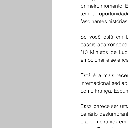
primeiro momento. E 
têm a oportunidad
fascinantes históri
Se você está em D
casais apaixonados.
"10 Minutos de Luc
emocionar e se enca
Está é a mais rece
internacional sedia
como França, Espanha
Essa parece ser uma
cenário deslumbrante
é a primeira vez em