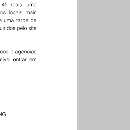
45 reais, uma 
s locais mais 
e uma tarde de 
sábado repleta de emoção, risadas e memórias duradouras podem ser adquiridos pelo site 
cos e agências 
ível entrar em 
-MG