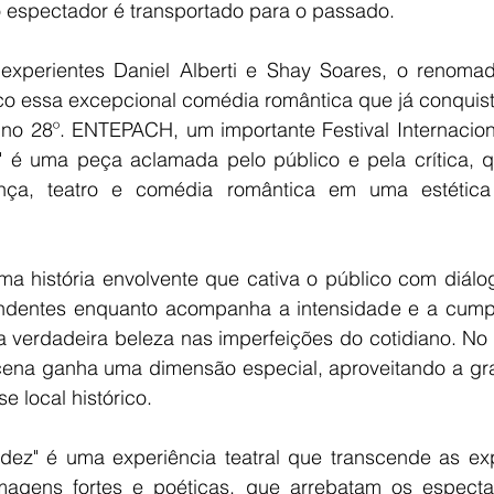
o espectador é transportado para o passado.
experientes Daniel Alberti e Shay Soares, o renomad
alco essa excepcional comédia romântica que já conquis
 no 28º. ENTEPACH, um importante Festival Internaciona
" é uma peça aclamada pelo público e pela crítica, 
ança, teatro e comédia romântica em uma estética 
a história envolvente que cativa o público com diálogo
eendentes enquanto acompanha a intensidade e a cump
a verdadeira beleza nas imperfeições do cotidiano. No 
cena ganha uma dimensão especial, aproveitando a gra
e local histórico.
dez" é uma experiência teatral que transcende as exp
imagens fortes e poéticas, que arrebatam os espect