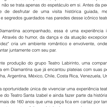
não se trata apenas do espetáculo em si. Antes da peça
e de desfrutar de uma visita histórica guiada, me
as e segredos guardados nas paredes desse icônico teat
iamantina acompanhado, essa é uma experiência im
 Através do humor, da dança e da atuação excepcional
idez" cria um ambiente romântico e envolvente, ond
ntar juntamente com seu par.
nte produção do grupo Teatro Labirinto, uma compan
da em Diamantina que já encantou plateias com suas p
, Argentina, México, Chile, Costa Rica, Venezuela, Uru
 oportunidade única de vivenciar uma experiência teatr
 do Teatro Santa Izabel e ainda fazer parte da história 
 mais de 160 anos que uma peça fica em cartaz por tan