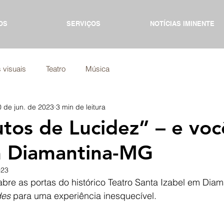
OS
SERVIÇOS
NOTÍCIAS IMINENTE
 visuais
Teatro
Música
0 de jun. de 2023
3 min de leitura
tos de Lucidez” – e voc
m Diamantina-MG
023
 abre as portas do histórico Teatro Santa Izabel em Diam
des
 para uma experiência inesquecível.