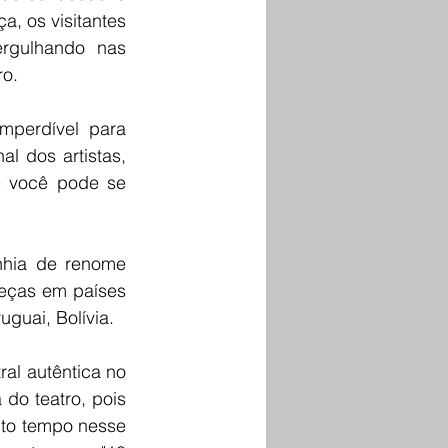
, os visitantes 
rgulhando nas 
ro.
perdível para 
 dos artistas, 
e você pode se 
hia de renome 
eças em países 
guai, Bolívia.
al autêntica no 
do teatro, pois 
to tempo nesse 