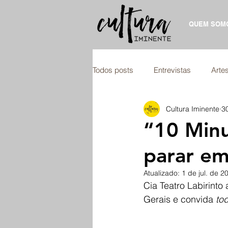
QUEM SOM
Todos posts
Entrevistas
Artes
Cultura Iminente
3
“10 Minu
parar e
Atualizado:
1 de jul. de 2
Cia Teatro Labirinto
Gerais e convida 
to