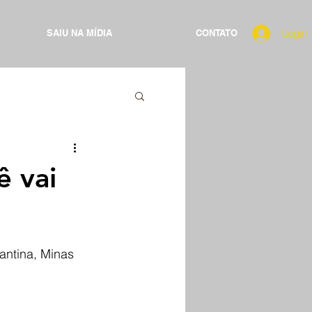
Login
SAIU NA MÍDIA
CONTATO
ê vai
antina, Minas 