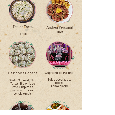
Tati da Torta
Andrea Personal
Chef
Tortas
Capricho de Mainha
Tia Mônica Doceria
Bolos decorados,
Dindin Gourmet, Mini
doces
Tortas, Brownie de
e chocolates
Pote, Suspiros e
pirulitos com e sem
recheio e mais.