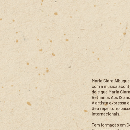
Maria Clara Albuque
com a música aconte
dele que Maria Clar
Bethânia. Aos 12 an
A artista expressa 
Seu repertório pass
internacionais.
Tem formação em Co