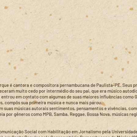
rque é cantora e compositora pernambucana de Paulista-PE. Seus p
ceram muito cedo por intermédio do seu pai, que era músico autodid
a entrou em contato com algumas de suas maiores influências como G
os, compôs sua primeira música e nunca mais parou.
em suas músicas autorais sentimentos, pensamentos e vivências, com
eia por gêneros como MPB, Samba, Reggae, Bossa Nova, músicas regi
municação Social com Habilitação em Jornalismo pela Universidade